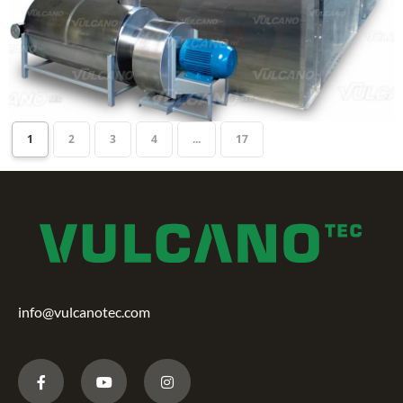
1
2
3
4
...
17
info@vulcanotec.com