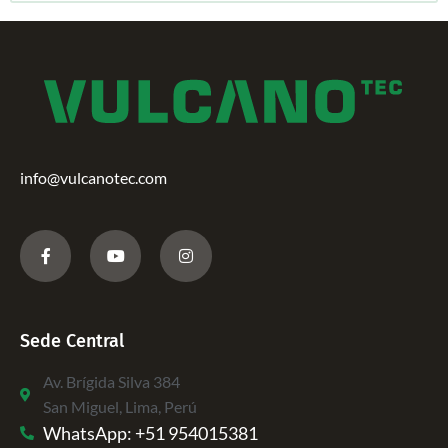
info@vulcanotec.com
Sede Central
Av. Brígida Silva 384
San Miguel, Lima, Perú
WhatsApp: +51 954015381